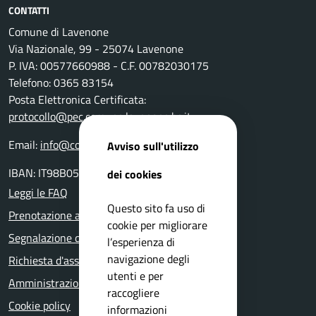
CONTATTI
Comune di Lavenone
Via Nazionale, 99 - 25074 Lavenone
P. IVA: 00577660988 - C.F. 00782030175
Telefono: 0365 83154
Posta Elettronica Certificata:
protocollo@pec.comune.lavenone.bs.it
Email:
info@comune.lavenone.bs.it
Avviso sull'utilizzo
IBAN: IT98B0511655390000000033000
dei cookies
Leggi le FAQ
Questo sito fa uso di
Prenotazione appuntamento
cookie per migliorare
Segnalazione disservizio
l’esperienza di
navigazione degli
Richiesta d'assistenza
utenti e per
Amministrazione trasparente
raccogliere
Cookie policy
informazioni