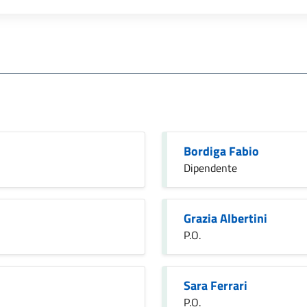
Bordiga Fabio
Dipendente
Grazia Albertini
P.O.
Sara Ferrari
P.O.