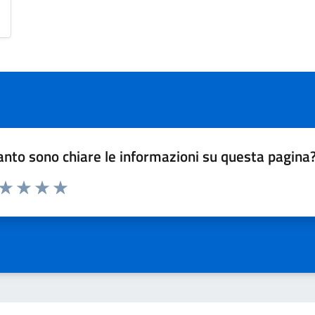
nto sono chiare le informazioni su questa pagina
 da 1 a 5 stelle la pagina
ta 1 stelle su 5
Valuta 2 stelle su 5
Valuta 3 stelle su 5
Valuta 4 stelle su 5
Valuta 5 stelle su 5