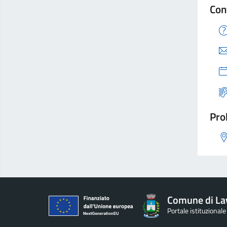
Con
Pro
Comune di L
Portale istituziona