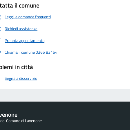
tatta il comune
Leggi le domande frequenti
Richiedi assistenza
Prenota appuntamento
Chiama il comune 0365 83154
blemi in città
Segnala disservizio
avenone
le del Comune di Lavenone