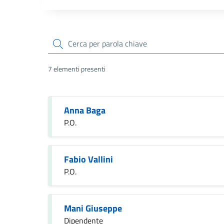
cerca
7 elementi presenti
Anna Baga
P.O.
Fabio Vallini
P.O.
Mani Giuseppe
Dipendente