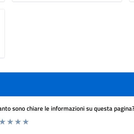
nto sono chiare le informazioni su questa pagina
 da 1 a 5 stelle la pagina
ta 1 stelle su 5
Valuta 2 stelle su 5
Valuta 3 stelle su 5
Valuta 4 stelle su 5
Valuta 5 stelle su 5