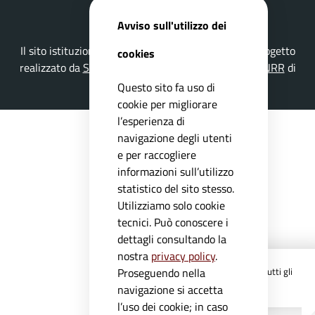
Avviso sull'utilizzo dei
Il sito istituzionale del Comune di Lavenone è un progetto
cookies
realizzato da
Secoval srl
con la
Soluzione Comuni PNRR
di
ISWEB S.p.A.
Questo sito fa uso di
cookie per migliorare
l’esperienza di
navigazione degli utenti
e per raccogliere
informazioni sull’utilizzo
statistico del sito stesso.
Utilizziamo solo cookie
tecnici. Può conoscere i
dettagli consultando la
nostra
privacy policy
.
Registrati ai servizi
APP IO
e ricevi tutti gli
Proseguendo nella
aggiornamenti dall'Ente
navigazione si accetta
l’uso dei cookie; in caso