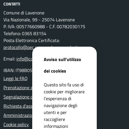
CONTATTI
Comune di Lavenone
Via Nazionale, 99 - 25074 Lavenone
P. IVA: 00577660988 - C.F. 00782030175
Telefono: 0365 83154
Posta Elettronica Certificata:
protocollo@pec.comune.lavenone.bs.it
Email:
info@comune.lavenone.bs.it
Avviso sull'utilizzo
IBAN: IT98B0511655390000000033000
dei cookies
Leggi le FAQ
Questo sito fa uso di
Prenotazione appuntamento
cookie per migliorare
Segnalazione disservizio
l’esperienza di
navigazione degli
Richiesta d'assistenza
utenti e per
Amministrazione trasparente
raccogliere
Cookie policy
informazioni